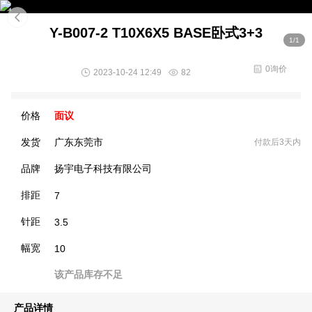
Y-B007-2 T10X6X5 BASE卧式3+3
1/1
0询价
2023-10-24 12:49
82
价格
面议
发货
广东东莞市
付款后3天内
品牌
扬宇电子科技有限公司
排距
7
针距
3.5
幅宽
10
该产品库存不足
产品详情