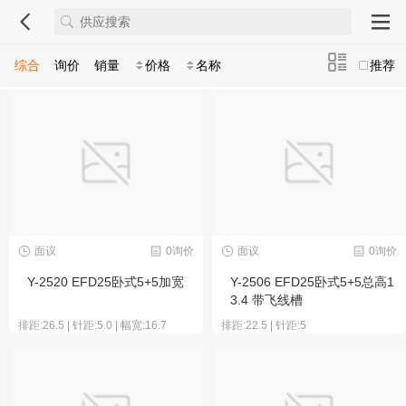
综合
询价
销量
价格
名称
推荐
面议
0询价
面议
0询价
Y-2520 EFD25卧式5+5加宽
Y-2506 EFD25卧式5+5总高1
3.4 带飞线槽
排距:26.5 | 针距:5.0 | 幅宽:16.7
排距:22.5 | 针距:5