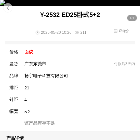
Y-2532 ED25卧式5+2
1/1
0询价
2025-05-20 10:26
211
价格
面议
发货
广东东莞市
付款后3天内
品牌
扬宇电子科技有限公司
排距
21
针距
4
幅宽
5.2
该产品库存不足
产品详情