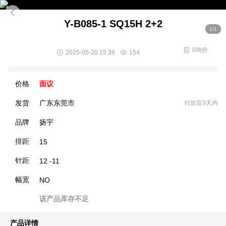
Y-B085-1 SQ15H 2+2
1/1
0询价
2025-05-20 15:39
154
价格
面议
发货
广东东莞市
付款后3天内
品牌
扬宇
排距
15
针距
12 -11
幅宽
NO
该产品库存不足
产品详情